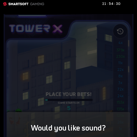
:
:
21
54
31