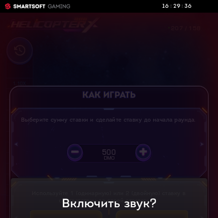
:
:
16
29
37