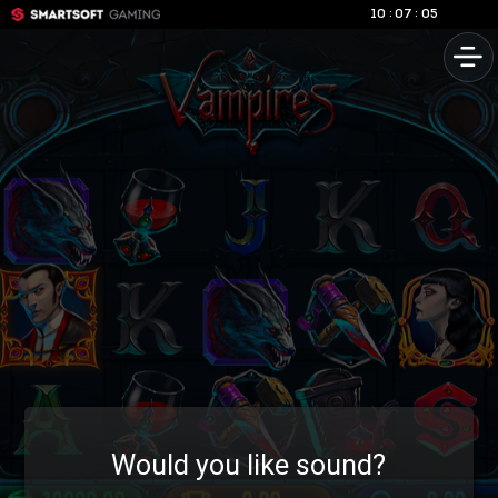
:
:
10
07
06