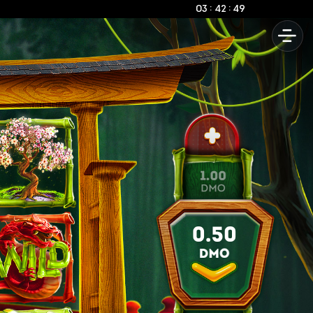
:
:
03
42
51